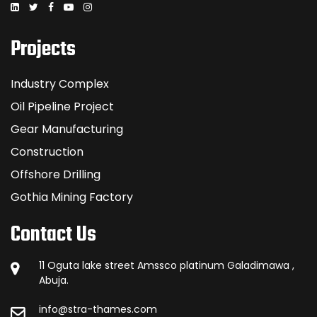
Projects
Industry Complex
Oil Pipeline Project
Gear Manufacturing
Construction
Offshore Drilling
Gothia Mining Factory
Contact Us
11 Oguta lake street Amssco platinum Galadimawa ,
Abuja.
info@stra-thames.com