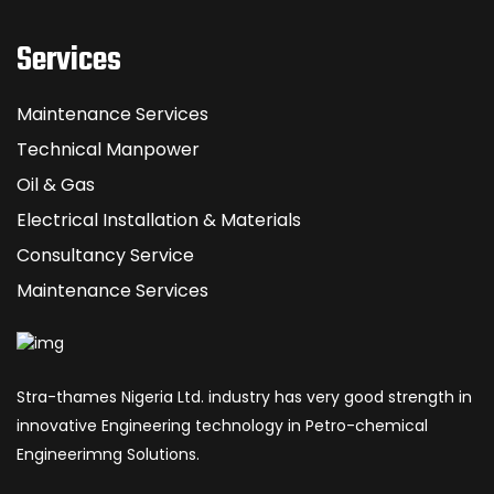
Services
Maintenance Services
Technical Manpower
Oil & Gas
Electrical Installation & Materials
Consultancy Service
Maintenance Services
Stra-thames Nigeria Ltd. industry has very good strength in
innovative Engineering technology in Petro-chemical
Engineerimng Solutions.